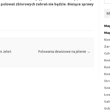
ie polowań zbiorowych zebrań nie będzie. Bieżące sprawy
M
Map
Map
Kon
Zar
i Jeleń
Polowania dewizowe na jelenie
→
Czł
Kom
Kom
Kom
Str
Sza
Łow
Gal
Uch