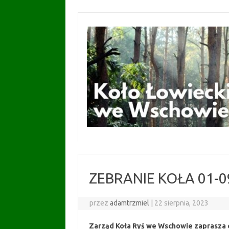
Przejdź
do
treści
ZEBRANIE KOŁA 01-0
przez
adamtrzmiel
|
22 sierpnia, 2023
Zarząd Koła Ryś we Wschowie zaprasza c