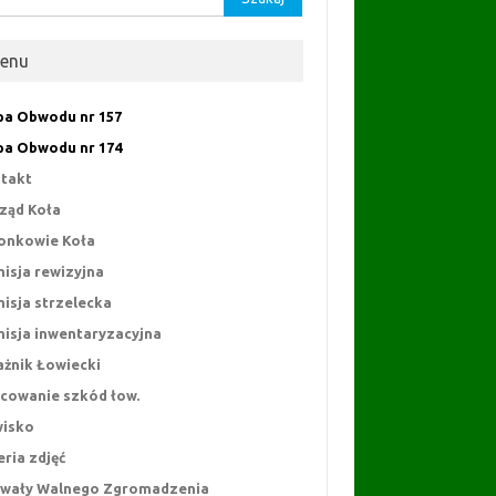
enu
a Obwodu nr 157
a Obwodu nr 174
takt
ząd Koła
onkowie Koła
isja rewizyjna
isja strzelecka
isja inwentaryzacyjna
ażnik Łowiecki
cowanie szkód łow.
isko
eria zdjęć
wały Walnego Zgromadzenia