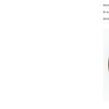
His
Kra
RO