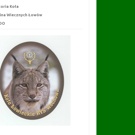
toria Koła
ina Wiecznych Łowów
DO