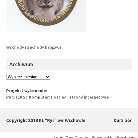
Wschody i zachody księżyca
Archiwum
Archiwum
Projekt i wykonanie:
PROTEKST Komputer: Hosting i strony internetowe
Copyright 2018 KŁ "Ryś" we Wschowie
Darz bór
Iconic One
Theme | Powered by
Wordpress