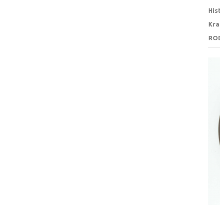
His
Kra
RO