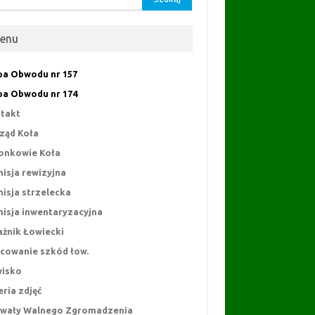
enu
a Obwodu nr 157
a Obwodu nr 174
takt
ząd Koła
onkowie Koła
isja rewizyjna
isja strzelecka
isja inwentaryzacyjna
ażnik Łowiecki
cowanie szkód łow.
isko
eria zdjęć
wały Walnego Zgromadzenia