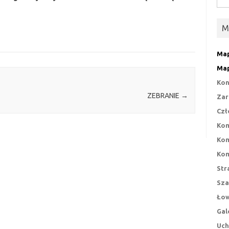
M
Map
Map
Kon
ZEBRANIE
→
Zar
Czł
Kom
Kom
Kom
Str
Sza
Łow
Gal
Uch