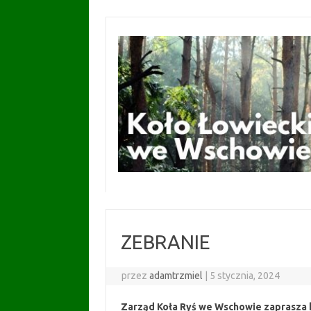
Przejdź
do
treści
ZEBRANIE
przez
adamtrzmiel
|
5 stycznia, 2024
Zarząd Koła Ryś we Wschowie zaprasza 