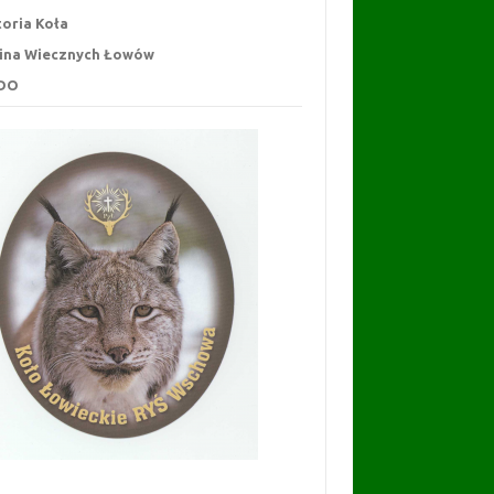
toria Koła
ina Wiecznych Łowów
DO