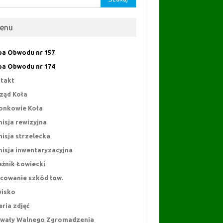
enu
a Obwodu nr 157
a Obwodu nr 174
takt
ząd Koła
onkowie Koła
isja rewizyjna
isja strzelecka
isja inwentaryzacyjna
ażnik Łowiecki
cowanie szkód łow.
isko
eria zdjęć
wały Walnego Zgromadzenia