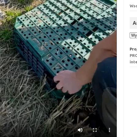
Wsc
A
Ar
Pro
PRO
int