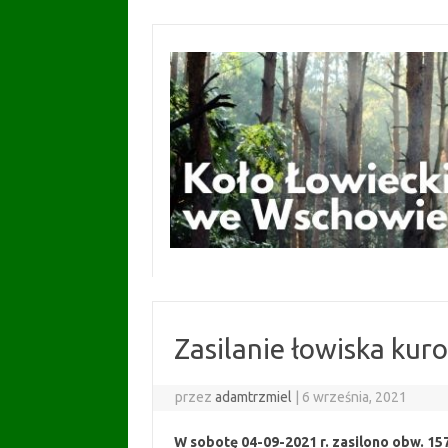
Przejdź
do
treści
Zasilanie łowiska kur
przez
adamtrzmiel
|
6 września, 2021
W sobotę 04-09-2021 r. zasilono obw. 15