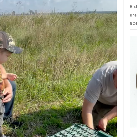
His
Kra
RO