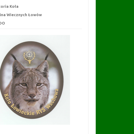
toria Koła
ina Wiecznych Łowów
DO