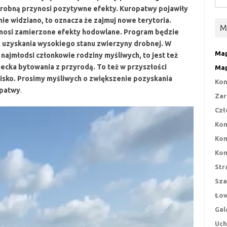
drobną przynosi pozytywne efekty. Kuropatwy pojawiły
 nie widziano, to oznacza że zajmuj nowe terytoria.
M
ynosi zamierzone efekty hodowlane. Program będzie
 uzyskania wysokiego stanu zwierzyny drobnej. W
Map
 najmłodsi członkowie rodziny myśliwych, to jest też
iecka bytowania z przyrodą. To też w przyszłości
Map
isko. Prosimy myśliwych o zwiększenie pozyskania
Kon
opatwy
.
Zar
Czł
Kom
Kom
Kom
Str
Sza
Łow
Gal
Uch