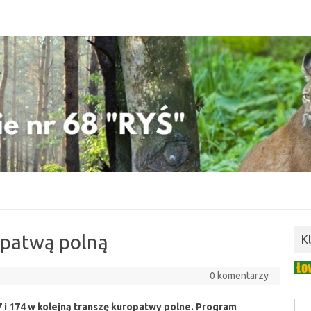
opatwą polną
K
0 komentarzy
7 i 174 w kolejną transzę kuropatwy polne. Program
Szuk