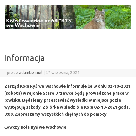
Przejdź
do
treści
Informacja
przez
adamtrzmiel
|
27 września, 2021
Zarząd Koła Ryś we Wschowie informuje że w dniu 02-10-2021
(sobota) w rejonie Stare Drzewce będą prowadzone prace w
łowisku. Będziemy przestawiać wysiadki w miejsca gdzie
występują szkody. Zbiórka w siedzibie Koła 02-10-2021 godz.
8:00. Zapraszamy wszystkich chętnych do pomocy.
Łowczy Koła Ryś we Wschowie