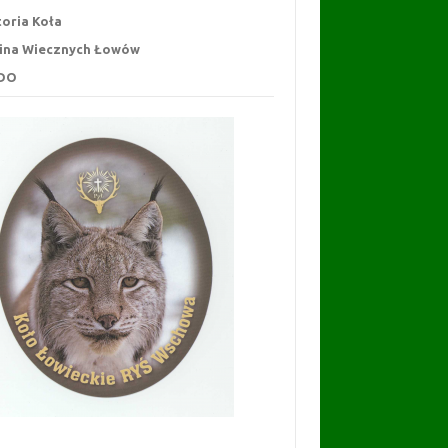
toria Koła
ina Wiecznych Łowów
DO