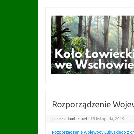
Przejdź
do
treści
Rozporządzenie Woje
przez
adamtrzmiel
|
18 listopada, 2019
Rozporzadzenie Wojewody Lubuskiego z dni