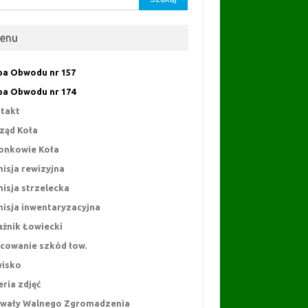
enu
a Obwodu nr 157
a Obwodu nr 174
takt
ząd Koła
onkowie Koła
isja rewizyjna
isja strzelecka
isja inwentaryzacyjna
ażnik Łowiecki
cowanie szkód łow.
isko
eria zdjęć
wały Walnego Zgromadzenia