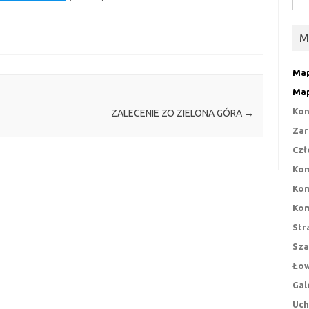
M
Map
Map
Kon
ZALECENIE ZO ZIELONA GÓRA
→
Zar
Czł
Kom
Kom
Kom
Str
Sza
Łow
Gal
Uch