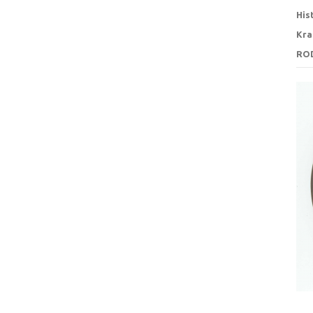
His
Kra
RO