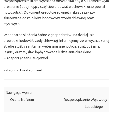
rozporządzenie, które wyznacza obszar skażony o 5 kilometrowym
promieniu ( obejmujący częściowo powiat wschowski oraz powiat
nowosolski). Dokument ureguluje również nakazy i zakazy
skierowane do rolników, hodowców trzody chlewnej oraz
myśliwych.
W obszarze skażenia żadne z gospodarstw- na dzisiaj- nie
prowadzi hodowli trzody chlewnej. Informujemy, że w wyznaczonej
strefie służby sanitarne, weterynaryjne, policja, straż pożarna,
leśnicy oraz myśliwi będą prowadzili działania określone
w rozporządzeniu Wojewod
Kategoria:
Uncategorized
Nawigacja wpisu
←
Ocena trofeum
Rozporządzenie Wojewody
Lubuskiego
→