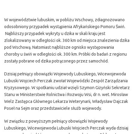
W województwie lubuskim, w pobliżu Wschowy, zdiagnozowano
odosobniony przypadek wystąpienia Afrykańskiego Pomoru Świń.
Najbliższy przypadek wykryty u dzika w skali kraju jest
zlokalizowany w odległości ok. 360 km od miejsca znalezienia dzika
pod Wschową. Natomiast najbliższe ognisko występowania
choroby u świń w odległości ok. 300 km. Próbki do badań z regionu
zostały pobrane od dzika potrąconego przez samochód.
Dzisiaj pełniący obowiązki Wojewody Lubuskiego, Wicewojewoda
Lubuski Wojciech Perczak zwołał Wojewódzki Zespół Zarządzania
Kryzysowego. W spotkaniu udział wzięli Szymon Giżyński Sekretarz
Stanu w Ministerstwie Rolnictwa i Rozwoju Wsi, dr n. wet. Mirosław
Welz Zastępca Głównego Lekarza Weterynarii, Władysław Dajczak
Poseł na Sejm oraz przedstawiciele służb wojewody.
W związku z powyższym pełniący obowiązki Wojewody
Lubuskiego, Wicewojewoda Lubuski Wojciech Perczak wyda dzisiaj