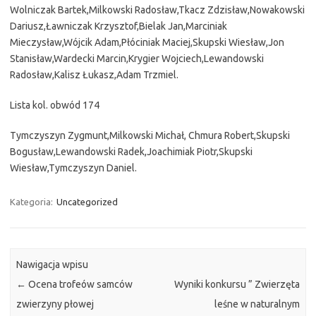
Wolniczak Bartek,Milkowski Radosław,Tkacz Zdzisław,Nowakowski
Dariusz,Ławniczak Krzysztof,Bielak Jan,Marciniak
Mieczysław,Wójcik Adam,Płóciniak Maciej,Skupski Wiesław,Jon
Stanisław,Wardecki Marcin,Krygier Wojciech,Lewandowski
Radosław,Kalisz Łukasz,Adam Trzmiel.
Lista kol. obwód 174
Tymczyszyn Zygmunt,Milkowski Michał, Chmura Robert,Skupski
Bogusław,Lewandowski Radek,Joachimiak Piotr,Skupski
Wiesław,Tymczyszyn Daniel.
Kategoria:
Uncategorized
Nawigacja wpisu
←
Ocena trofeów samców
Wyniki konkursu ” Zwierzęta
zwierzyny płowej
leśne w naturalnym