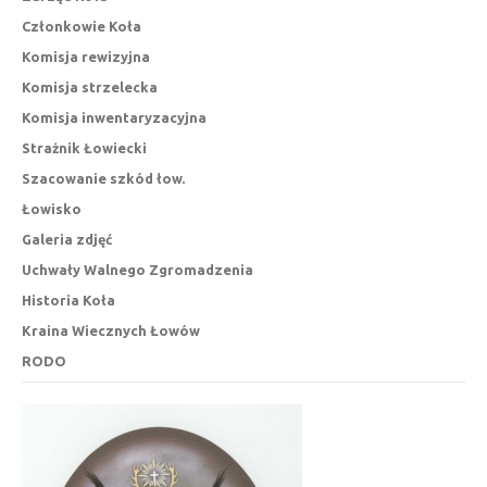
Członkowie Koła
Komisja rewizyjna
Komisja strzelecka
Komisja inwentaryzacyjna
Strażnik Łowiecki
Szacowanie szkód łow.
Łowisko
Galeria zdjęć
Uchwały Walnego Zgromadzenia
Historia Koła
Kraina Wiecznych Łowów
RODO