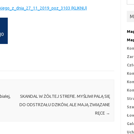
iego_z_dnia_27_11_2019_poz_3103 (KLIKNIJ)
M
Map
Map
Kon
Zar
Czł
Kom
Kom
Kom
iałej,
SKANDAL W ŻÓŁTEJ STREFIE. MYŚLIWI PALĄ SIĘ
Str
DO ODSTRZAŁU DZIKÓW, ALE MAJĄ ZWIĄZANE
Sza
RĘCE
→
Łow
Gal
Uch