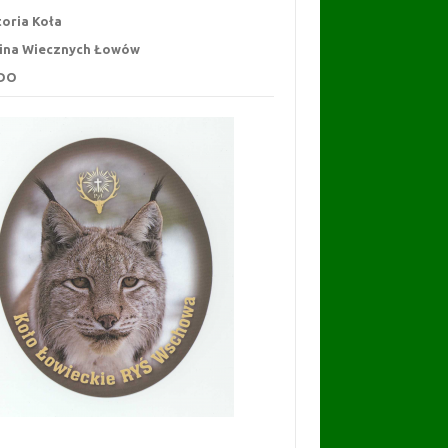
toria Koła
ina Wiecznych Łowów
DO