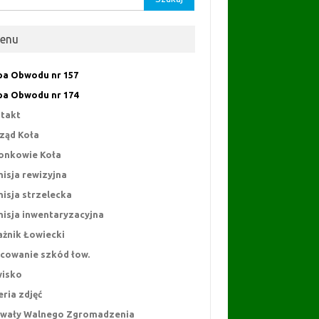
enu
a Obwodu nr 157
a Obwodu nr 174
takt
ząd Koła
onkowie Koła
isja rewizyjna
isja strzelecka
isja inwentaryzacyjna
ażnik Łowiecki
cowanie szkód łow.
isko
eria zdjęć
wały Walnego Zgromadzenia