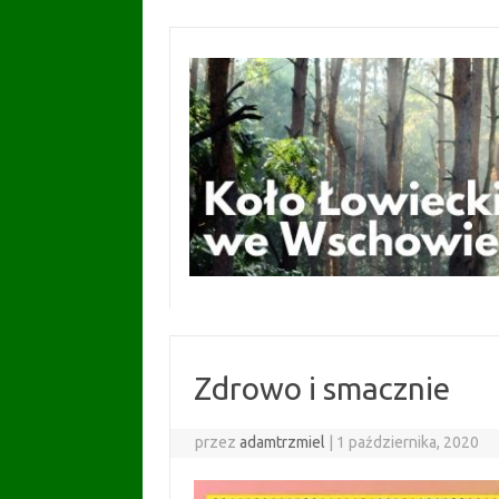
Przejdź
do
treści
Zdrowo i smacznie
przez
adamtrzmiel
|
1 października, 2020