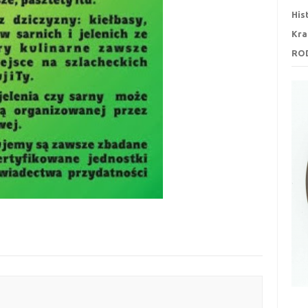
His
Kra
RO