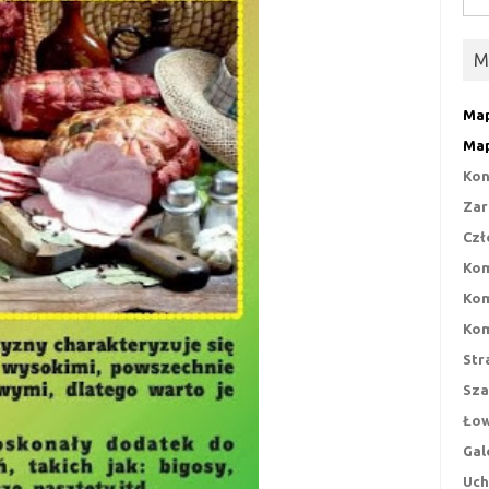
M
Map
Map
Kon
Zar
Czł
Kom
Kom
Kom
Str
Sza
Łow
Gal
Uch