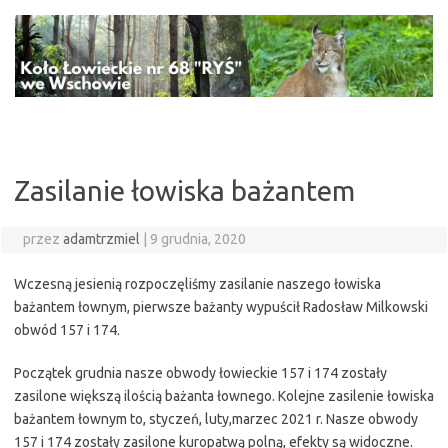
Przejdź
do
treści
Zasilanie łowiska bażantem
przez
adamtrzmiel
|
9 grudnia, 2020
Wczesną jesienią rozpoczęliśmy zasilanie naszego łowiska
bażantem łownym, pierwsze bażanty wypuścił Radosław Milkowski
obwód 157 i 174.
Początek grudnia nasze obwody łowieckie 157 i 174 zostały
zasilone większą ilością bażanta łownego. Kolejne zasilenie łowiska
bażantem łownym to, styczeń, luty,marzec 2021 r. Nasze obwody
157 i 174 zostały zasilone kuropatwą polną, efekty są widoczne.