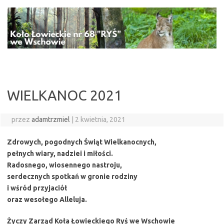
Przejdź
do
treści
WIELKANOC 2021
przez
adamtrzmiel
|
2 kwietnia, 2021
Zdrowych, pogodnych Świąt Wielkanocnych,
pełnych wiary, nadziei i miłości.
Radosnego, wiosennego nastroju,
serdecznych spotkań w gronie rodziny
i wśród przyjaciół
oraz wesołego Alleluja.
Życzy Zarząd Koła Łowieckiego Ryś we Wschowie