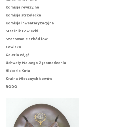
Komisja rewizyjna
Komisja strzelecka
Komisja inwentaryzacyjna
Strażnik Łowiecki
Szacowanie szkód łow.
Łowisko
Galeria zdjęć
Uchwały Walnego Zgromadzenia
Historia Koła
Kraina Wiecznych Łowów
RODO