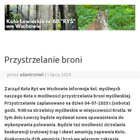
Przejdź
do
treści
Przystrzelanie broni
przez
adamtrzmiel
|
1 lipca, 2020
Zarząd Koła Ryś we Wschowie informuje kol. myśliwych
naszego Koła o możliwości przystrzelania broni myśliwskiej.
Przystrzelanie zaplanowano na dzień 04-07-2020 r.(sobota)
godz. 9:00 na strzelnicy myśliwskie w miejscowości Krutla. W
tym dniu Łowczy będzie wydawał nowe upoważnienia do
wykonywania polowania. Będzie też możliwość strzelania
konkurencji śrutowej trap i skeet amunicję zapewnia Koło.
Konkurencja dzik amunicja i broń we własnym zakresie.