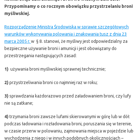
Przypominamy o co rocznym obowiązku przystrzelaniu broni
myśliwskiej.
Rozporządzenie Ministra Środowiska w sprawie szczegółowych
warunków wykonywania polowania i znakowania tusz z dnia 23
marca 2005 r.
w § 8. stanowi, że myśliwy jest odpowiedzialny za
bezpieczne używanie broni i amunicji i jest obowiązany do
przestrzegania następujących zasad:
1)
używania broni myśliwskiej sprawnej technicznie;
2)
przystrzeliwania broni co najmniej raz w roku;
3)
sprawdzania każdorazowo przed załadowaniem broni, czy lufy
nie są zatkane;
4)
trzymania broni zawsze lufami skierowanymi w górę lub w dół:
podczas ładowania i rozładowania broni, poruszania się w terenie,
w czasie przerw w polowaniu, zajmowania miejsca w pojeździe lub
wychodzenia z niego i w innych podobnych okolicznościach –