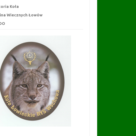
toria Koła
ina Wiecznych Łowów
DO