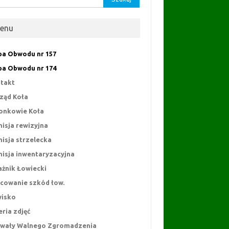
enu
a Obwodu nr 157
a Obwodu nr 174
takt
ząd Koła
onkowie Koła
isja rewizyjna
isja strzelecka
isja inwentaryzacyjna
ażnik Łowiecki
cowanie szkód łow.
isko
eria zdjęć
wały Walnego Zgromadzenia