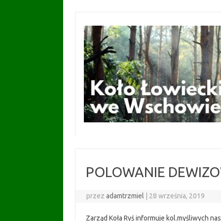
Przejdź
do
treści
POLOWANIE DEWIZ
przez
adamtrzmiel
|
28 września, 2019
Zarząd Koła Ryś informuje kol.myśliwych na