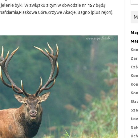
elenie byki. W związku z tym w obwodzie nr.
157
będą
fciarnia,Piaskowa Góra,Krzywe Akacje, Bagno (plus rejon).
M
Map
Map
Kon
Zar
Czł
Kom
Kom
Kom
Str
Sza
Łow
Gal
Uch