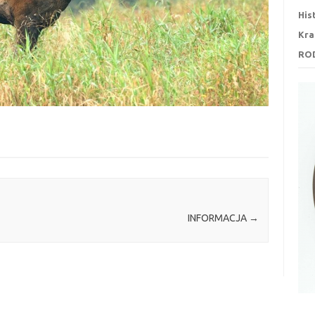
His
Kra
RO
INFORMACJA
→