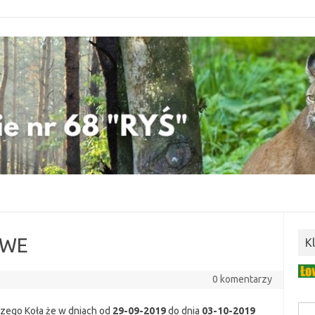
OWE
K
0 komentarzy
szego Koła że w dniach od
29-09-2019
do dnia
03-10-2019
Szuk