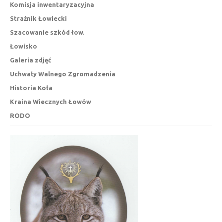
Komisja inwentaryzacyjna
Strażnik Łowiecki
Szacowanie szkód łow.
Łowisko
Galeria zdjęć
Uchwały Walnego Zgromadzenia
Historia Koła
Kraina Wiecznych Łowów
RODO