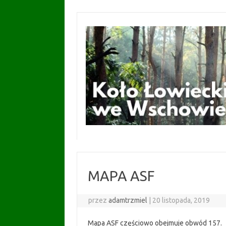
Przejdź
do
treści
MAPA ASF
przez
adamtrzmiel
|
20 listopada, 2019
Mapa ASF częściowo obejmuje obwód 157.