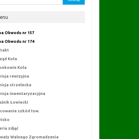
enu
a Obwodu nr 157
a Obwodu nr 174
takt
ząd Koła
onkowie Koła
isja rewizyjna
isja strzelecka
isja inwentaryzacyjna
ażnik Łowiecki
cowanie szkód łow.
isko
eria zdjęć
wały Walnego Zgromadzenia