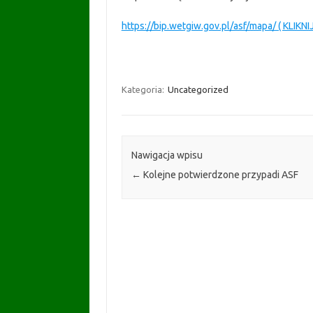
https://bip.wetgiw.gov.pl/asf/mapa/ ( KLIKNIJ
Kategoria:
Uncategorized
Nawigacja wpisu
←
Kolejne potwierdzone przypadi ASF