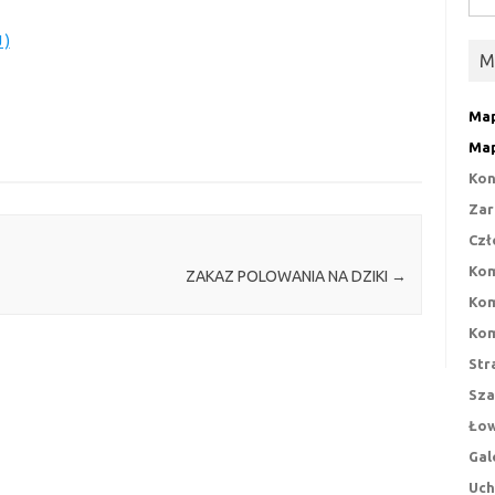
 )
M
Map
Map
Kon
Zar
Czł
Kom
ZAKAZ POLOWANIA NA DZIKI
→
Kom
Kom
Str
Sza
Łow
Gal
Uch