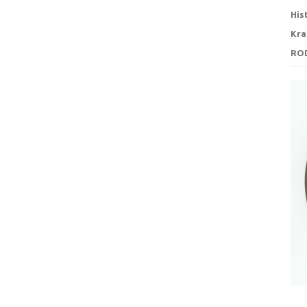
His
Kra
RO