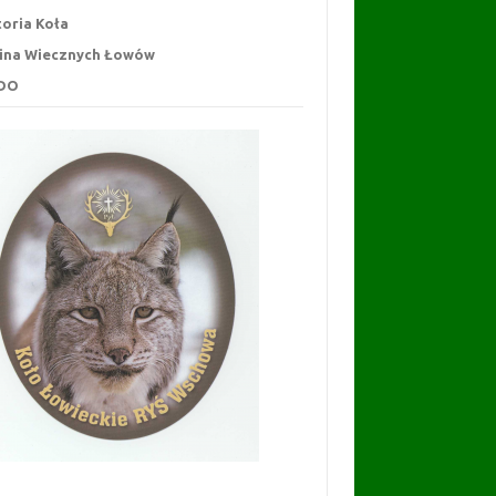
toria Koła
ina Wiecznych Łowów
DO