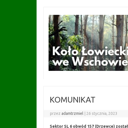
Przejdź
do
treści
KOMUNIKAT
przez
adamtrzmiel
|
26 stycznia, 2023
Sektor SL 6 obwód 157 (Drzewce) został