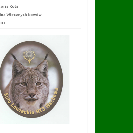
toria Koła
ina Wiecznych Łowów
DO