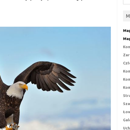
M
Map
Map
Kon
Zar
Czł
Kom
Kom
Kom
Str
Sza
Łow
Gal
Uch