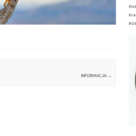
His
Kra
RO
INFORMACJA
→