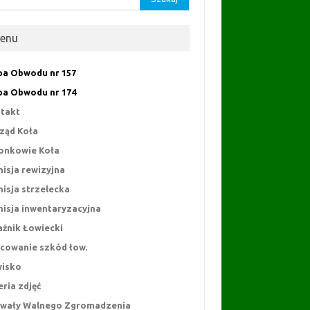
enu
a Obwodu nr 157
a Obwodu nr 174
takt
ząd Koła
onkowie Koła
isja rewizyjna
isja strzelecka
isja inwentaryzacyjna
ażnik Łowiecki
cowanie szkód łow.
isko
eria zdjęć
wały Walnego Zgromadzenia