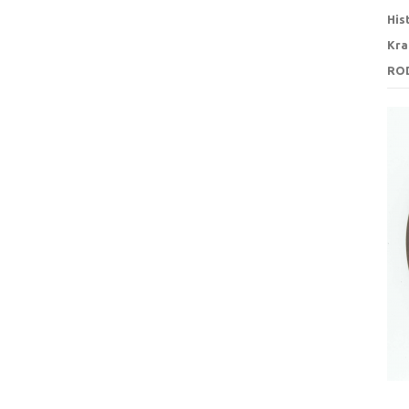
His
Kra
RO