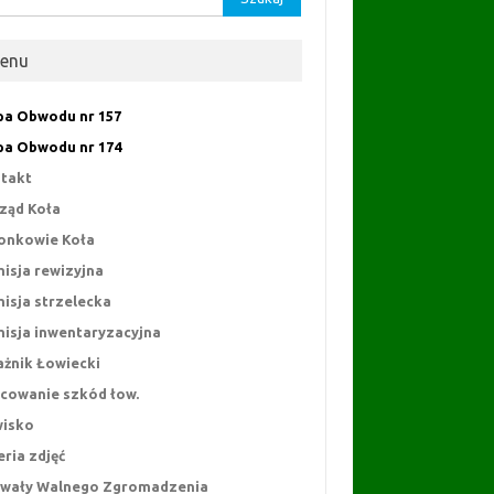
enu
a Obwodu nr 157
a Obwodu nr 174
takt
ząd Koła
onkowie Koła
isja rewizyjna
isja strzelecka
isja inwentaryzacyjna
ażnik Łowiecki
cowanie szkód łow.
isko
eria zdjęć
wały Walnego Zgromadzenia