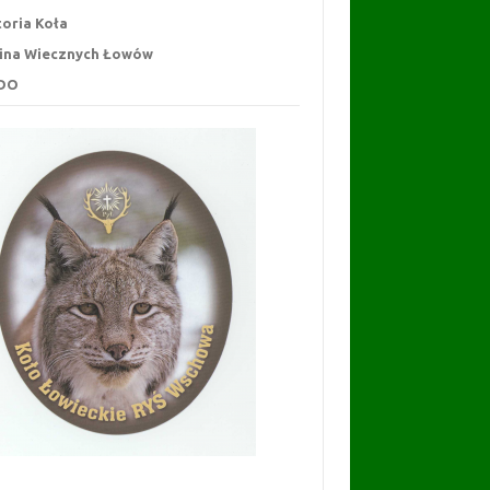
toria Koła
ina Wiecznych Łowów
DO