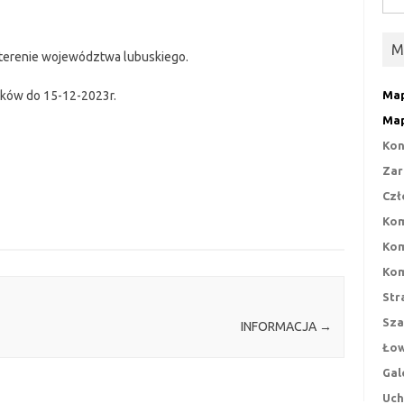
M
 terenie województwa lubuskiego.
ików do 15-12-2023r.
Map
Map
Kon
Zar
Czł
Kom
Kom
Kom
Str
Sza
INFORMACJA
→
Łow
Gal
Uch