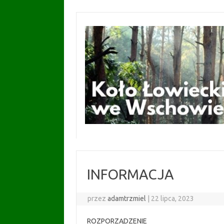
Przejdź
do
treści
INFORMACJA
przez
adamtrzmiel
|
22 lipca, 2023
ROZPORZĄDZENIE