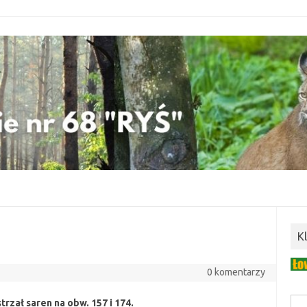
K
0 komentarzy
trzał saren na obw. 157 i 174.
Szuk