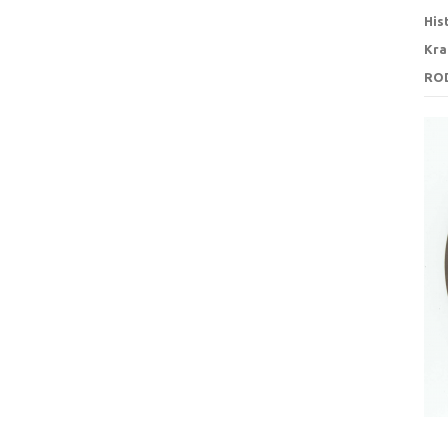
His
Kra
RO