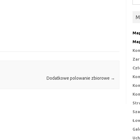
M
Map
Map
Kon
Zar
Czł
Kom
Dodatkowe polowanie zbiorowe
→
Kom
Kom
Str
Sza
Łow
Gal
Uch