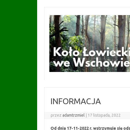
Przejdź
do
treści
INFORMACJA
przez
adamtrzmiel
|
17 listopada, 2022
Od dnia 17-11-2022 r. wstrzymuje się ods