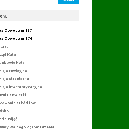
enu
a Obwodu nr 157
a Obwodu nr 174
takt
ząd Koła
onkowie Koła
isja rewizyjna
isja strzelecka
isja inwentaryzacyjna
ażnik Łowiecki
cowanie szkód łow.
isko
eria zdjęć
wały Walnego Zgromadzenia