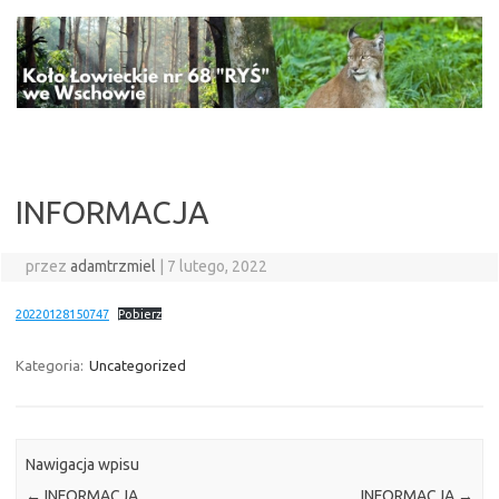
Przejdź
do
treści
INFORMACJA
przez
adamtrzmiel
|
7 lutego, 2022
20220128150747
Pobierz
Kategoria:
Uncategorized
Nawigacja wpisu
←
INFORMACJA
INFORMACJA
→