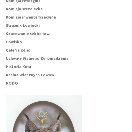
Komisja rewizyjna
Komisja strzelecka
Komisja inwentaryzacyjna
Strażnik Łowiecki
Szacowanie szkód łow.
Łowisko
Galeria zdjęć
Uchwały Walnego Zgromadzenia
Historia Koła
Kraina Wiecznych Łowów
RODO