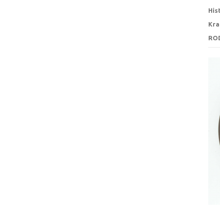
His
Kra
RO