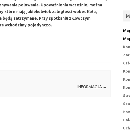
onywania polowania. Upoważnienia wcześniej można
by które mają jakiekolwiek zaległości wobec Koła,
M
a będą zatrzymane. Przy spotkaniu z Łowczym
ura wchodzimy pojedynczo.
Map
Map
Kon
Zar
Czł
Kom
Kom
INFORMACJA
→
Kom
Str
Sza
Łow
Gal
Uch