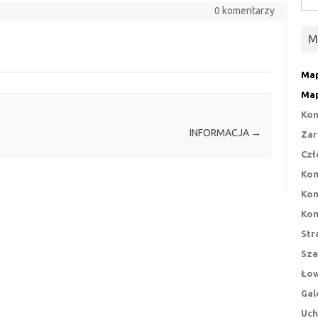
0 komentarzy
M
Map
Map
Kon
INFORMACJA
→
Zar
Czł
Kom
Kom
Kom
Str
Sza
Łow
Gal
Uch