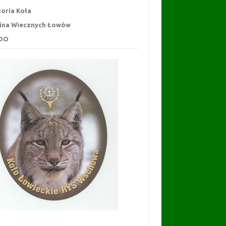
toria Koła
ina Wiecznych Łowów
DO