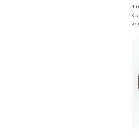
His
Kra
RO