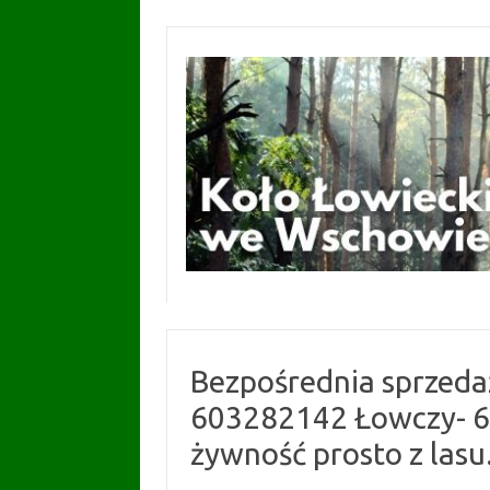
Przejdź
do
treści
Bezpośrednia sprzedaż
603282142 Łowczy- 6
żywność prosto z lasu