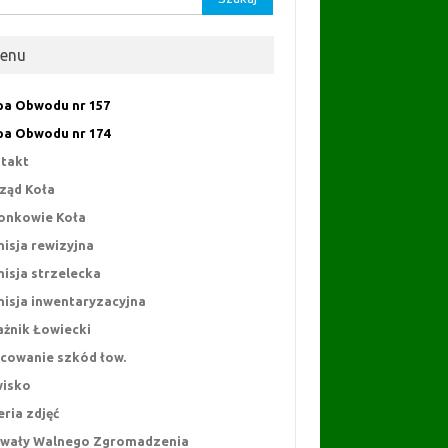
enu
a Obwodu nr 157
a Obwodu nr 174
takt
ząd Koła
onkowie Koła
isja rewizyjna
isja strzelecka
isja inwentaryzacyjna
ażnik Łowiecki
cowanie szkód łow.
isko
eria zdjęć
wały Walnego Zgromadzenia