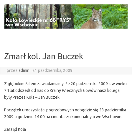
Przejdź
do
treści
Zmarł kol. Jan Buczek
przez
admin
|
21 października, 2009
Z głębokim żalem zawiadamiamy, że 20 padziernika 2009 r. w wieku
74 lat odszedł od nas do Krainy Wiecznych Łowów nasz kolega,
były Prezes Koła – Jan Buczek.
Początek uroczystości pogrzebowych odbędzie się 23 padziernika
2009 o godzinie 14 00 na cmentarzu komunalnym we Wschowie.
Zarząd Koła