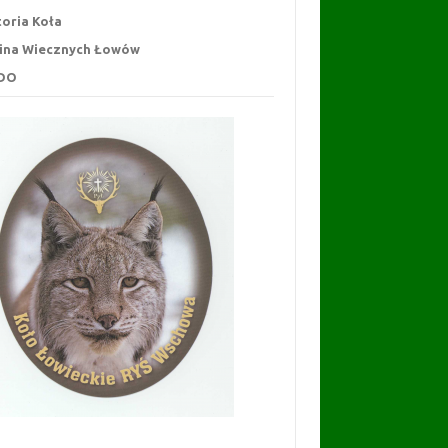
toria Koła
ina Wiecznych Łowów
DO