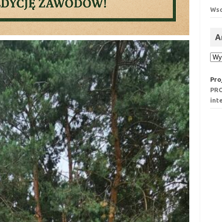
Wsc
A
Ar
Pro
PRO
int