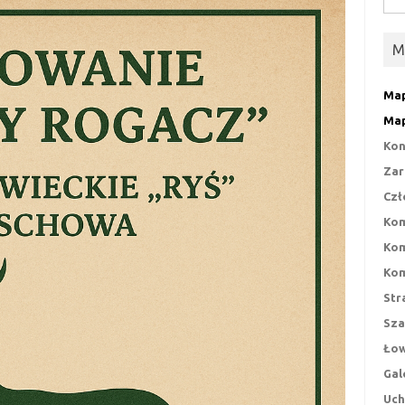
M
Map
Map
Kon
Zar
Czł
Kom
Kom
Kom
Str
Sza
Łow
Gal
Uch