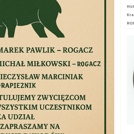
His
Kra
RO