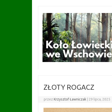
Przejdź
do
treści
ZŁOTY ROGACZ
przez
Krzysztof Ławniczak
|
29 lipca, 2025