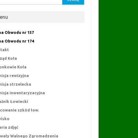
enu
a Obwodu nr 157
a Obwodu nr 174
takt
ząd Koła
onkowie Koła
isja rewizyjna
isja strzelecka
isja inwentaryzacyjna
ażnik Łowiecki
cowanie szkód łow.
isko
eria zdjęć
wały Walnego Zgromadzenia