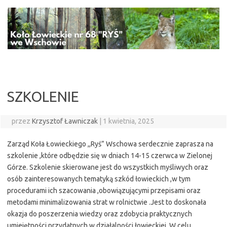
Przejdź
do
treści
SZKOLENIE
przez
Krzysztof Ławniczak
|
1 kwietnia, 2025
Zarząd Koła Łowieckiego ,,Ryś” Wschowa serdecznie zaprasza na
szkolenie ,które odbędzie się w dniach 14-15 czerwca w Zielonej
Górze. Szkolenie skierowane jest do wszystkich myśliwych oraz
osób zainteresowanych tematyką szkód łowieckich ,w tym
procedurami ich szacowania ,obowiązującymi przepisami oraz
metodami minimalizowania strat w rolnictwie .Jest to doskonała
okazja do poszerzenia wiedzy oraz zdobycia praktycznych
umiejętności przydatnych w działalności łowieckiej. W celu