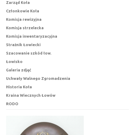
Zarząd Koła
Członkowie Koła
Komisja rewizyjna
Komisja strzelecka
Komisja inwentaryzacyjna
Strażnik Łowiecki
Szacowanie szkód łow.
Łowisko
Galeria zdjęć
Uchwały Walnego Zgromadzenia
Historia Koła
Kraina Wiecznych Łowów
RODO