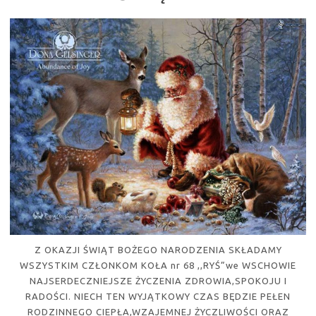
Z OKAZJI ŚWIĄT BOŻEGO NARODZENIA SKŁADAMY
WSZYSTKIM CZŁONKOM KOŁA nr 68 ,,RYŚ”we WSCHOWIE
NAJSERDECZNIEJSZE ŻYCZENIA ZDROWIA,SPOKOJU I
RADOŚCI. NIECH TEN WYJĄTKOWY CZAS BĘDZIE PEŁEN
RODZINNEGO CIEPŁA,WZAJEMNEJ ŻYCZLIWOŚCI ORAZ