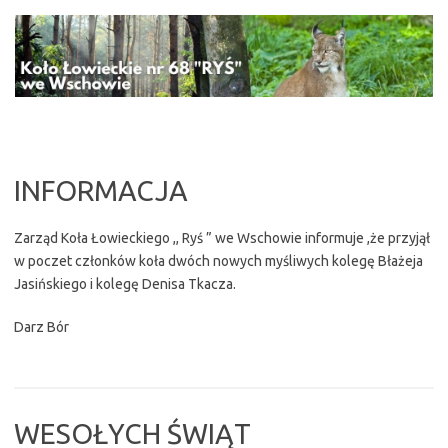
Przejdź
do
treści
INFORMACJA
Zarząd Koła Łowieckiego ,, Ryś ” we Wschowie informuje ,że przyjął
w poczet członków koła dwóch nowych myśliwych kolegę Błażeja
Jasińskiego i kolegę Denisa Tkacza.
Darz Bór
WESOŁYCH ŚWIĄT