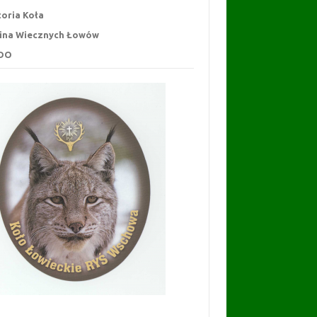
toria Koła
ina Wiecznych Łowów
DO