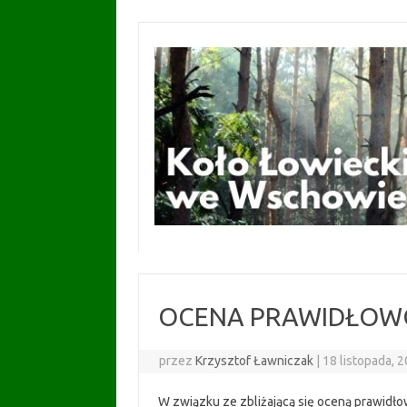
Przejdź
do
treści
OCENA PRAWIDŁOWO
przez
Krzysztof Ławniczak
|
18 listopada, 
W związku ze zbliżającą się oceną prawidło