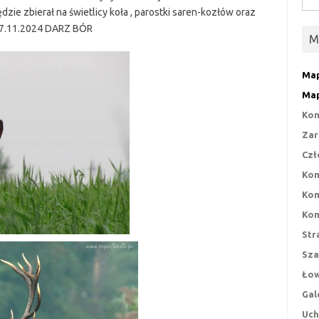
ie zbierał na świetlicy koła , parostki saren-kozłów oraz
17.11.2024 DARZ BÓR
M
Map
Map
Kon
Zar
Czł
Kom
Kom
Kom
Str
Sza
Łow
Gal
Uch