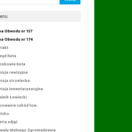
enu
a Obwodu nr 157
a Obwodu nr 174
takt
ząd Koła
onkowie Koła
isja rewizyjna
isja strzelecka
isja inwentaryzacyjna
ażnik Łowiecki
cowanie szkód łow.
isko
eria zdjęć
wały Walnego Zgromadzenia