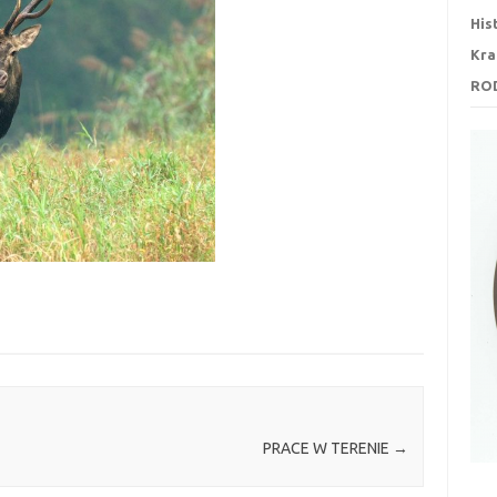
His
Kra
RO
PRACE W TERENIE
→