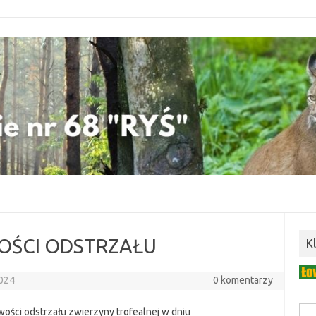
ŚCI ODSTRZAŁU
K
2024
0 komentarzy
wości odstrzału zwierzyny trofealnej w dniu
Szuk