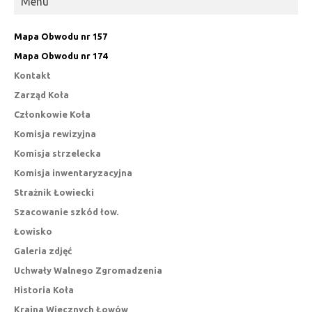
Menu
Mapa Obwodu nr 157
Mapa Obwodu nr 174
Kontakt
Zarząd Koła
Członkowie Koła
Komisja rewizyjna
Komisja strzelecka
Komisja inwentaryzacyjna
Strażnik Łowiecki
Szacowanie szkód łow.
Łowisko
Galeria zdjęć
Uchwały Walnego Zgromadzenia
Historia Koła
Kraina Wiecznych Łowów