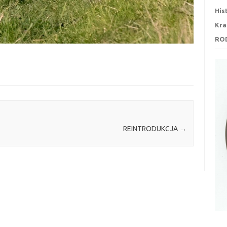
His
Kra
RO
REINTRODUKCJA
→