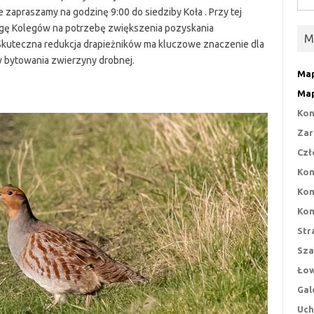
zapraszamy na godzinę 9:00 do siedziby Koła . Przy tej
agę Kolegów na potrzebę zwiększenia pozyskania
M
uteczna redukcja drapieżników ma kluczowe znaczenie dla
 bytowania zwierzyny drobnej.
Map
Map
Kon
Zar
Czł
Kom
Kom
Kom
Str
Sza
Łow
Gal
Uch