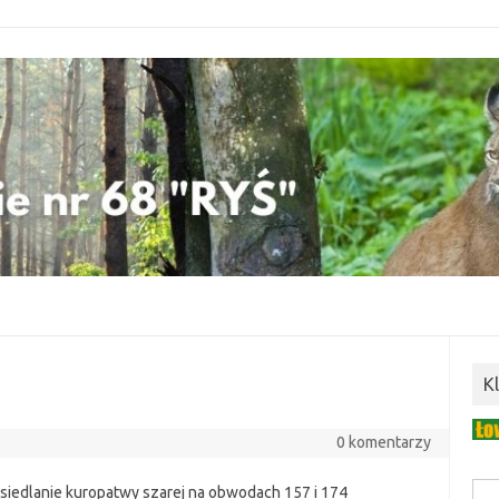
K
0 komentarzy
wsiedlanie kuropatwy szarej na obwodach 157 i 174
Szuk