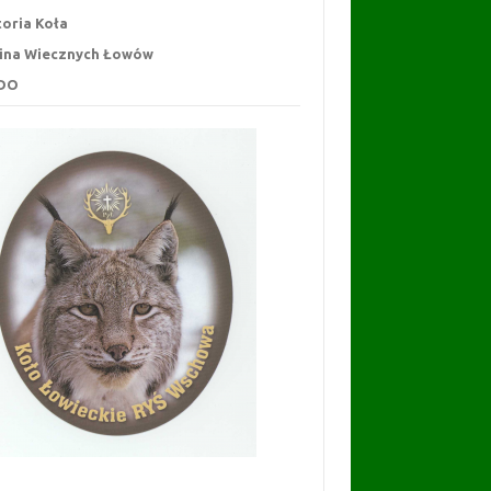
toria Koła
ina Wiecznych Łowów
DO