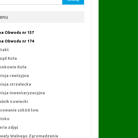
enu
a Obwodu nr 157
a Obwodu nr 174
takt
ząd Koła
onkowie Koła
isja rewizyjna
isja strzelecka
isja inwentaryzacyjna
ażnik Łowiecki
cowanie szkód łow.
isko
eria zdjęć
wały Walnego Zgromadzenia