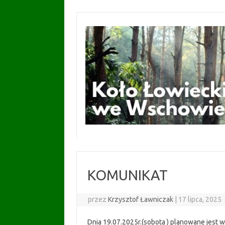
Przejdź
do
treści
KOMUNIKAT
przez
Krzysztof Ławniczak
|
17 lipca, 2025
Dnia 19.07.2025r.(sobota ) planowane jest 