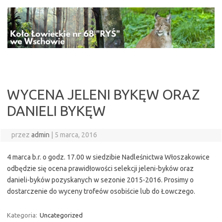
Przejdź
do
treści
WYCENA JELENI BYKĘW ORAZ
DANIELI BYKĘW
przez
admin
|
5 marca, 2016
4 marca b.r. o godz. 17.00 w siedzibie Nadleśnictwa Włoszakowice
odbędzie się ocena prawidłowości selekcji jeleni-byków oraz
danieli-byków pozyskanych w sezonie 2015-2016. Prosimy o
dostarczenie do wyceny trofeów osobiście lub do Łowczego.
Kategoria:
Uncategorized