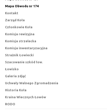
Mapa Obwodu nr 174
Kontakt
Zarząd Koła
Członkowie Koła
Komisja rewizyjna
Komisja strzelecka
Komisja inwentaryzacyjna
Strażnik Łowiecki
Szacowanie szkód łow.
Łowisko
Galeria zdjęć
Uchwały Walnego Zgromadzenia
Historia Koła
Kraina Wiecznych Łowów
RODO