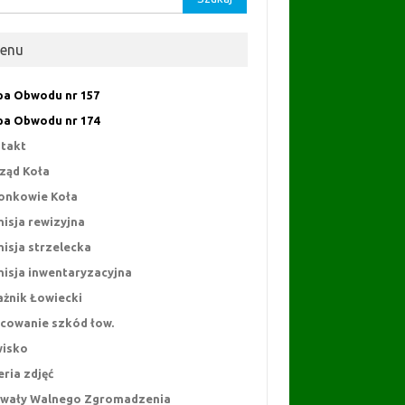
enu
a Obwodu nr 157
a Obwodu nr 174
takt
ząd Koła
onkowie Koła
isja rewizyjna
isja strzelecka
isja inwentaryzacyjna
ażnik Łowiecki
cowanie szkód łow.
isko
eria zdjęć
wały Walnego Zgromadzenia