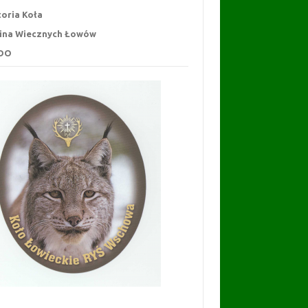
toria Koła
ina Wiecznych Łowów
DO