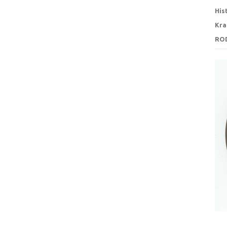
His
Kra
RO