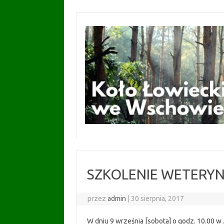
Przejdź
do
treści
SZKOLENIE WETERY
przez
admin
|
30 sierpnia, 2017
W dniu 9 września [sobota] o godz. 10.00 w