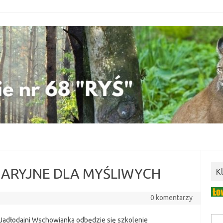
NARYJNE DLA MYŚLIWYCH
K
0 komentarzy
 Jadłodajni Wschowianka odbędzie się szkolenie
Szuk