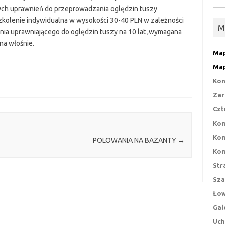
cych uprawnień do przeprowadzania oględzin tuszy
zkolenie indywidualna w wysokości 30-40 PLN w zależności
M
nia uprawniającego do oględzin tuszy na 10 lat ,wymagana
na włośnie.
Map
Map
Kon
Zar
Czł
Kom
Kom
POLOWANIA NA BAZANTY
→
Kom
Str
Sza
Łow
Gal
Uch