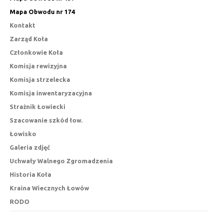
Mapa Obwodu nr 174
Kontakt
Zarząd Koła
Członkowie Koła
Komisja rewizyjna
Komisja strzelecka
Komisja inwentaryzacyjna
Strażnik Łowiecki
Szacowanie szkód łow.
Łowisko
Galeria zdjęć
Uchwały Walnego Zgromadzenia
Historia Koła
Kraina Wiecznych Łowów
RODO