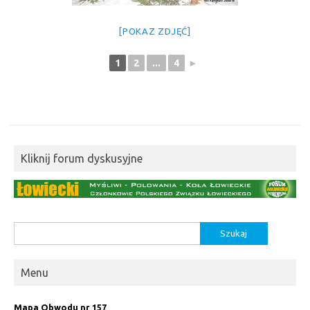
[POKAZ ZDJĘĆ]
1
2
...
4
►
Kliknij forum dyskusyjne
Szukaj:
Menu
Mapa Obwodu nr 157